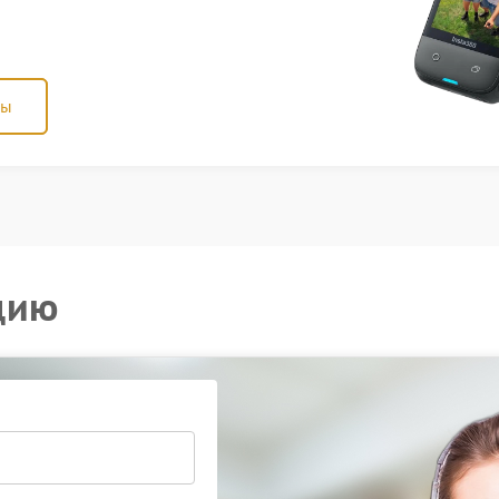
ны
цию