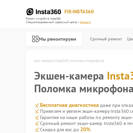
FIX-INSTA360
Ремонт устройств Insta360
Специализированный cервисный центр г.
Барнаул
Мы ремонтируем
Срочный ремонт
Це
a360 в Барнауле
Экшен-камера Insta360 поломка микрофона
Экшен-камера
Insta
Поломка микрофон
Бесплатная диагностика
даже при отказ
Привезем и увезем экшн-камеру Insta360 
Гарантия на наши работы по ремонту экшн
Срочный ремонт экшн-камер Insta360 в те
20%
Скидка для вас до